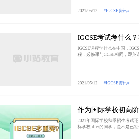
2021/05/12
#IGCSE资讯#
IGCSE考试考什么
IGCSE课程学什么在中国，IGCSE
程，必修课与GCSE相同，即英
2021/05/12
#IGCSE资讯#
作为国际学校初高阶
2021年国际学校秋季招生考试还在
标学校offer的同学，是不是已经