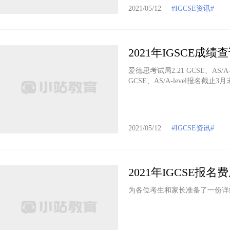
2021/05/12
#IGCSE资讯#
2021年IGSCE成
爱德思考试局2.21 GCSE、AS/A-l
GCSE、AS/A-level报名截止3月
2021/05/12
#IGCSE资讯#
2021年IGCSE报名
为各位考生和家长准备了一份详